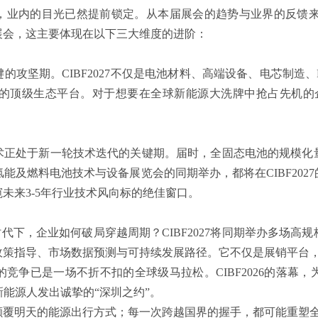
2日-14日，业内的目光已然提前锁定。从本届展会的趋势与业界的反馈
展会，这主要体现在以下三大维度的进阶：
键的攻坚期。CIBF2027不仅是电池材料、高端设备、电芯制造
的顶级生态平台。对于想要在全球新能源大洗牌中抢占先机的
储能技术正处于新一轮技术迭代的关键期。届时，全固态电池的规模
能及燃料电池技术与设备展览会的同期举办，都将在CIBF20
未来3-5年行业技术风向标的绝佳窗口。
时代下，企业如何破局穿越周期？CIBF2027将同期举办多场
政策指导、市场数据预测与可持续发展路径。它不仅是展销平台
竞争已是一场不折不扣的全球级马拉松。CIBF2026的落幕
向全球新能源人发出诚挚的“深圳之约”。
颠覆明天的能源出行方式；每一次跨越国界的握手，都可能重塑全