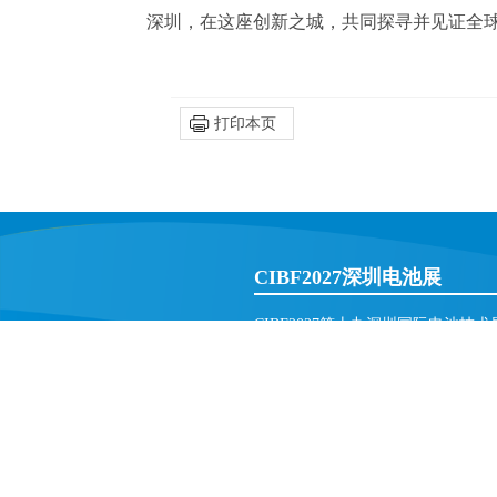
深圳，在这座创新之城，共同探寻并见证全
打印本页
CIBF2027深圳电池展
CIBF2027第十九深圳国际电池技
展会地址：深圳市宝安区福永街道
服务热线：0755-88860806
网站热点:
CIBF
技术支持：六方金桥
网站地图
XML地图